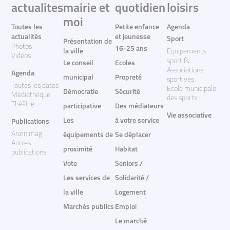
actualites
mairie et
quotidien
loisirs
moi
Toutes les
Petite enfance
Agenda
actualités
et jeunesse
Sport
Présentation de
Photos
16-25 ans
la ville
Equipements
Vidéos
sportifs
Le conseil
Ecoles
Associations
Agenda
municipal
Propreté
sportives
Toutes les dates
Ecole municipale
Démocratie
Sécurité
Médiathèque
des sports
Théâtre
participative
Des médiateurs
Vie associative
Les
à votre service
Publications
Anzin'mag
équipements de
Se déplacer
Autres
proximité
Habitat
publications
Vote
Seniors /
Les services de
Solidarité /
la ville
Logement
Marchés publics
Emploi
Le marché