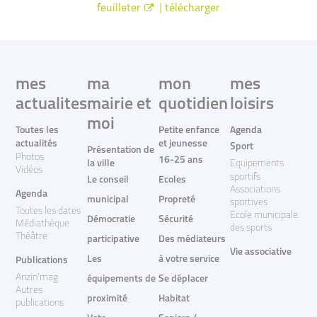
|
feuilleter
télécharger
mes
ma
mon
mes
actualites
mairie et
quotidien
loisirs
moi
Toutes les
Petite enfance
Agenda
actualités
et jeunesse
Sport
Présentation de
Photos
16-25 ans
la ville
Equipements
Vidéos
sportifs
Le conseil
Ecoles
Associations
Agenda
municipal
Propreté
sportives
Toutes les dates
Ecole municipale
Démocratie
Sécurité
Médiathèque
des sports
Théâtre
participative
Des médiateurs
Vie associative
Les
à votre service
Publications
Anzin'mag
équipements de
Se déplacer
Autres
proximité
Habitat
publications