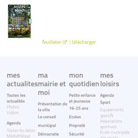
|
feuilleter
télécharger
mes
ma
mon
mes
actualites
mairie et
quotidien
loisirs
moi
Toutes les
Petite enfance
Agenda
actualités
et jeunesse
Sport
Présentation de
Photos
16-25 ans
la ville
Equipements
Vidéos
sportifs
Le conseil
Ecoles
Associations
Agenda
municipal
Propreté
sportives
Toutes les dates
Ecole municipale
Démocratie
Sécurité
Médiathèque