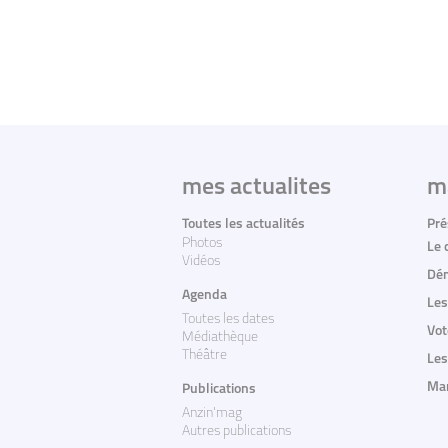
mes actualites
m
Toutes les actualités
Pré
Photos
Le 
Vidéos
Dém
Agenda
Les
Toutes les dates
Vot
Médiathèque
Théâtre
Les
Mar
Publications
Anzin'mag
Autres publications