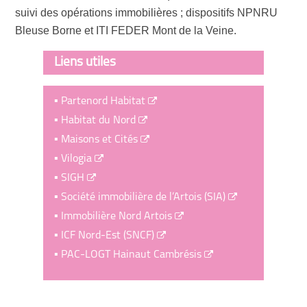
suivi des opérations immobilières ; dispositifs NPNRU
Bleuse Borne et ITI FEDER Mont de la Veine.
Liens utiles
Partenord Habitat
Habitat du Nord
Maisons et Cités
Vilogia
SIGH
Société immobilière de l’Artois (SIA)
Immobilière Nord Artois
ICF Nord-Est (SNCF)
PAC-LOGT Hainaut Cambrésis