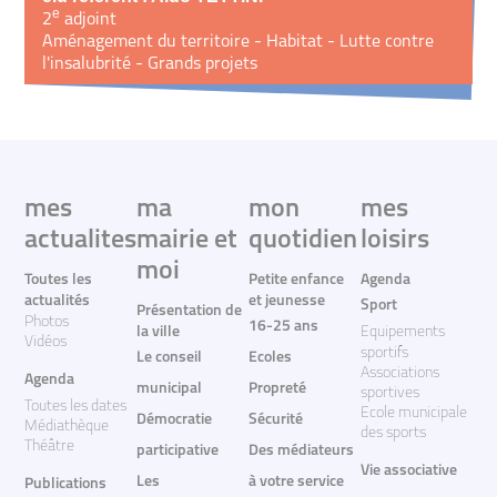
e
2
adjoint
Aménagement du territoire - Habitat - Lutte contre
l'insalubrité - Grands projets
mes
ma
mon
mes
actualites
mairie et
quotidien
loisirs
moi
Toutes les
Petite enfance
Agenda
actualités
et jeunesse
Sport
Présentation de
Photos
16-25 ans
la ville
Equipements
Vidéos
sportifs
Le conseil
Ecoles
Associations
Agenda
municipal
Propreté
sportives
Toutes les dates
Ecole municipale
Démocratie
Sécurité
Médiathèque
des sports
Théâtre
participative
Des médiateurs
Vie associative
Les
à votre service
Publications