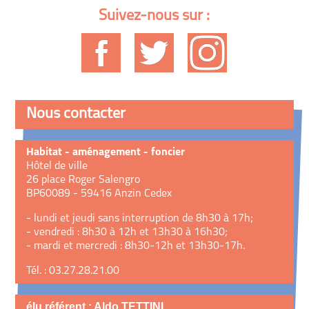
Suivez-nous sur :
Nous contacter
Habitat - aménagement - foncier
Hôtel de ville
26 place Roger Salengro
BP60089 - 59416 Anzin Cedex
- lundi et jeudi sans interruption de 8h30 à 17h;
- vendredi : 8h30 à 12h et 13h30 à 16h30;
- mardi et mercredi : 8h30-12h et 13h30-17h.
Tél. : 03.27.28.21.00
élu référent : Aldo TETTINI