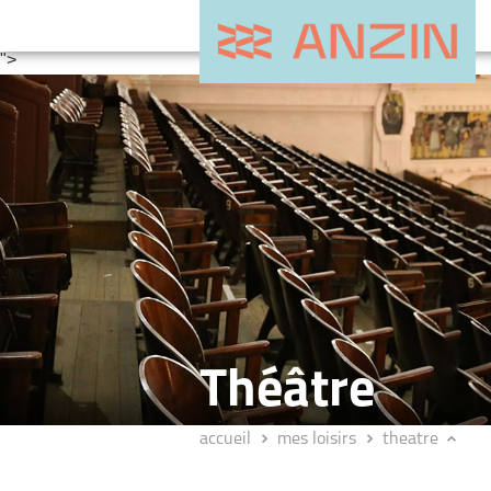
www.theatre-anzin.fr
">
Théâtre
accueil
mes loisirs
theatre