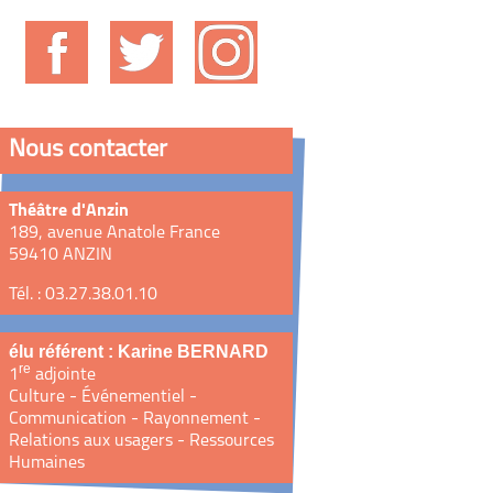
Nous contacter
Théâtre d'Anzin
189, avenue Anatole France
59410 ANZIN
Tél. : 03.27.38.01.10
élu référent : Karine BERNARD
re
1
adjointe
Culture - Événementiel -
Communication - Rayonnement -
Relations aux usagers - Ressources
Humaines