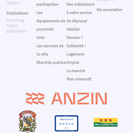
Théâtre
participative
Des médiateurs
Vie associative
Les
à votre service
Publications
Anzin'mag
équipements de
Se déplacer
Autres
proximité
Habitat
publications
Vote
Seniors /
Les services de
Solidarité /
la ville
Logement
Marchés publics
Emploi
Le marché
Plan interactif