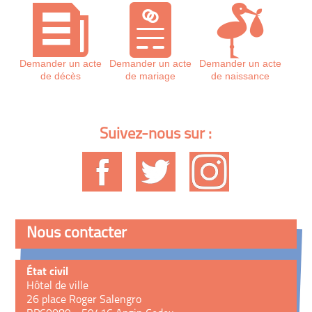
Demander un acte
Demander un acte
Demander un acte
de décès
de mariage
de naissance
Suivez-nous sur :
Nous contacter
État civil
Hôtel de ville
26 place Roger Salengro