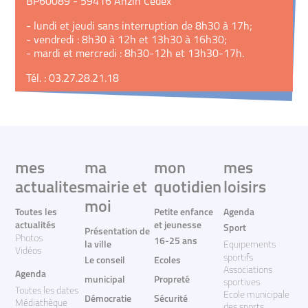
BP60089 - 59416 Anzin Cedex
- lundi et jeudi sans interruption de 8h30 à 17h;
- vendredi : 8h30 à 12h et 13h30 à 16h30;
- mardi et mercredi : 8h30-12h et 13h30-17h.
Tél. : 03.27.28.21.18
mes
ma
mon
mes
actualites
mairie et
quotidien
loisirs
moi
Toutes les
Petite enfance
Agenda
actualités
et jeunesse
Sport
Présentation de
Photos
16-25 ans
la ville
Equipements
Vidéos
sportifs
Le conseil
Ecoles
Associations
Agenda
municipal
Propreté
sportives
Toutes les dates
Ecole municipale
Démocratie
Sécurité
Médiathèque
des sports