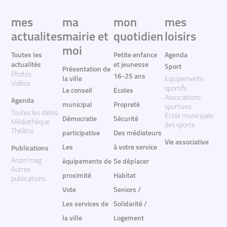
mes
ma
mon
mes
actualites
mairie et
quotidien
loisirs
moi
Toutes les
Petite enfance
Agenda
actualités
et jeunesse
Sport
Présentation de
Photos
16-25 ans
la ville
Equipements
Vidéos
sportifs
Le conseil
Ecoles
Associations
Agenda
municipal
Propreté
sportives
Toutes les dates
Ecole municipale
Démocratie
Sécurité
Médiathèque
des sports
Théâtre
participative
Des médiateurs
Vie associative
Les
à votre service
Publications
Anzin'mag
équipements de
Se déplacer
Autres
proximité
Habitat
publications
Vote
Seniors /
Les services de
Solidarité /
la ville
Logement