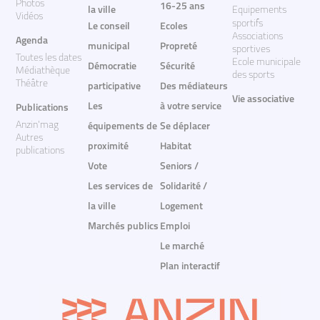
Photos
16-25 ans
la ville
Equipements
Vidéos
sportifs
Le conseil
Ecoles
Associations
Agenda
municipal
Propreté
sportives
Toutes les dates
Ecole municipale
Démocratie
Sécurité
Médiathèque
des sports
Théâtre
participative
Des médiateurs
Vie associative
Les
à votre service
Publications
Anzin'mag
équipements de
Se déplacer
Autres
proximité
Habitat
publications
Vote
Seniors /
Les services de
Solidarité /
la ville
Logement
Marchés publics
Emploi
Le marché
Plan interactif