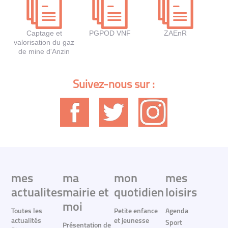
Captage et
PGPOD VNF
ZAEnR
valorisation du gaz
de mine d'Anzin
Suivez-nous sur :
mes
ma
mon
mes
actualites
mairie et
quotidien
loisirs
moi
Toutes les
Petite enfance
Agenda
actualités
et jeunesse
Sport
Présentation de