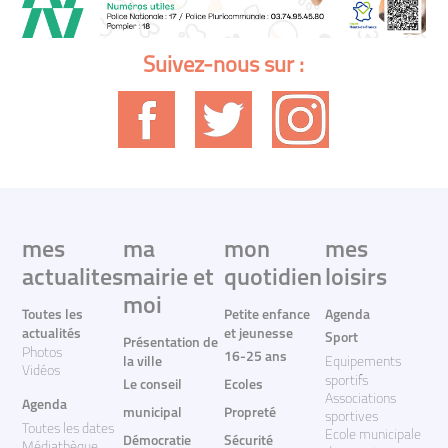
Suivez-nous sur :
mes
ma
mon
mes
actualites
mairie et
quotidien
loisirs
moi
Toutes les
Petite enfance
Agenda
actualités
et jeunesse
Sport
Présentation de
Photos
16-25 ans
la ville
Equipements
Vidéos
sportifs
Le conseil
Ecoles
Associations
Agenda
municipal
Propreté
sportives
Toutes les dates
Ecole municipale
Démocratie
Sécurité
Médiathèque