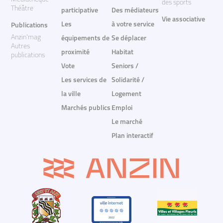
des sports
Théâtre
participative
Des médiateurs
Vie associative
Les
à votre service
Publications
Anzin'mag
équipements de
Se déplacer
Autres
proximité
Habitat
publications
Vote
Seniors /
Les services de
Solidarité /
la ville
Logement
Marchés publics
Emploi
Le marché
Plan interactif