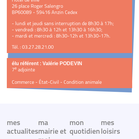
Hôtel de ville
26 place Roger Salengro
BP60089 - 59416 Anzin Cedex
- lundi et jeudi sans interruption de 8h30 à 17h;
- vendredi : 8h30 à 12h et 13h30 à 16h30;
- mardi et mercredi : 8h30-12h et 13h30-17h.
Tél. : 03.27.28.21.00
élu référent : Valérie PODEVIN
e
7
adjointe
Commerce - État-Civil - Condition animale
mes
ma
mon
mes
actualites
mairie et
quotidien
loisirs