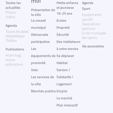
moi
Toutes les
Petite enfance
Agenda
actualités
et jeunesse
Sport
Présentation de
Photos
16-25 ans
la ville
Equipements
Vidéos
sportifs
Le conseil
Ecoles
Associations
Agenda
municipal
Propreté
sportives
Toutes les dates
Ecole municipale
Démocratie
Sécurité
Médiathèque
des sports
Théâtre
participative
Des médiateurs
Vie associative
Les
à votre service
Publications
Anzin'mag
équipements de
Se déplacer
Autres
proximité
Habitat
publications
Vote
Seniors /
Les services de
Solidarité /
la ville
Logement
Marchés publics
Emploi
Le marché
Plan interactif