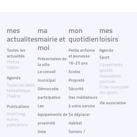
mes
ma
mon
mes
actualites
mairie et
quotidien
loisirs
moi
Toutes les
Petite enfance
Agenda
actualités
et jeunesse
Sport
Présentation de
Photos
16-25 ans
la ville
Equipements
Vidéos
sportifs
Le conseil
Ecoles
Associations
Agenda
municipal
Propreté
sportives
Toutes les dates
Ecole municipale
Démocratie
Sécurité
Médiathèque
des sports
Théâtre
participative
Des médiateurs
Vie associative
Les
à votre service
Publications
Anzin'mag
équipements de
Se déplacer
Autres
proximité
Habitat
publications
Vote
Seniors /