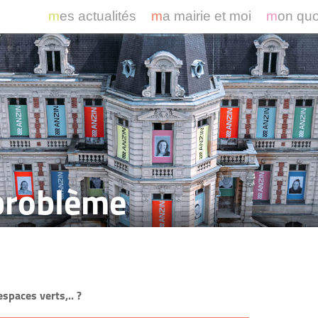
mes actualités
ma mairie et moi
mon qu
 problème
spaces verts,.. ?