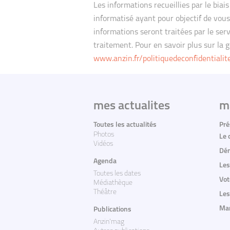
Les informations recueillies par le biai
informatisé ayant pour objectif de vous
informations seront traitées par le ser
traitement. Pour en savoir plus sur la g
www.anzin.fr/politiquedeconfidentialit
mes actualites
m
Toutes les actualités
Pré
Photos
Le 
Vidéos
Dém
Agenda
Les
Toutes les dates
Vot
Médiathèque
Théâtre
Les
Mar
Publications
Anzin'mag