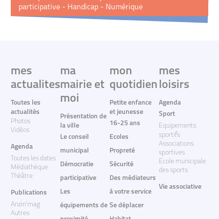
participative - Handicap - Numérique
mes
ma
mon
mes
actualites
mairie et
quotidien
loisirs
moi
Toutes les
Petite enfance
Agenda
actualités
et jeunesse
Sport
Présentation de
Photos
16-25 ans
la ville
Equipements
Vidéos
sportifs
Le conseil
Ecoles
Associations
Agenda
municipal
Propreté
sportives
Toutes les dates
Ecole municipale
Démocratie
Sécurité
Médiathèque
des sports
Théâtre
participative
Des médiateurs
Vie associative
Les
à votre service
Publications
Anzin'mag
équipements de
Se déplacer
Autres