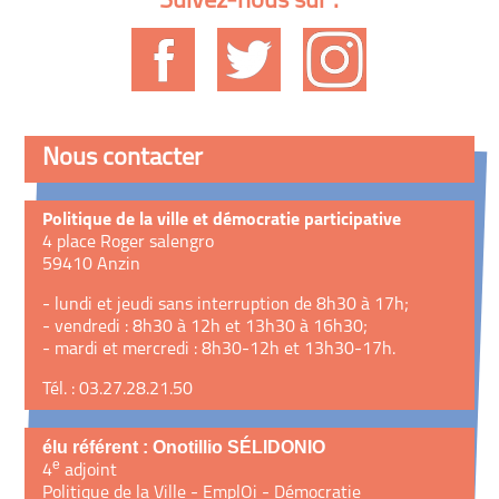
Suivez-nous sur :
Nous contacter
Politique de la ville et démocratie participative
4 place Roger salengro
59410 Anzin
- lundi et jeudi sans interruption de 8h30 à 17h;
- vendredi : 8h30 à 12h et 13h30 à 16h30;
- mardi et mercredi : 8h30-12h et 13h30-17h.
Tél. : 03.27.28.21.50
élu référent : Onotillio SÉLIDONIO
e
4
adjoint
Politique de la Ville - EmplOi - Démocratie