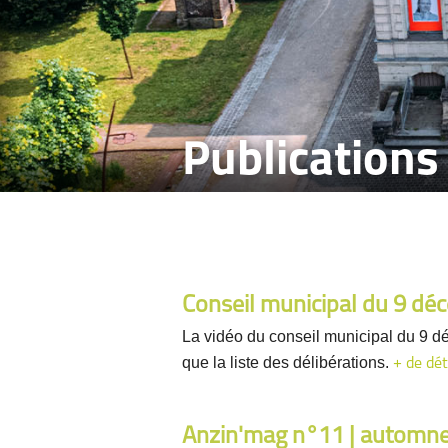
Publications
Conseil municipal du 9 d
La vidéo du conseil municipal du 9 d
que la liste des délibérations.
+ de dét
Anzin'mag n°11 | automn