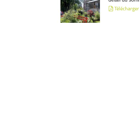
Télécharger
Anzin'mag n°5 | printemp
Consultez la 
d'informations
nouveau site a
un retour sur 
internet ! Ci-
Télécharger