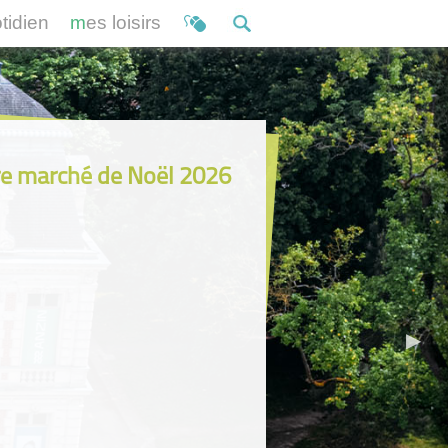
otidien
mes loisirs
e marché de Noël 2026