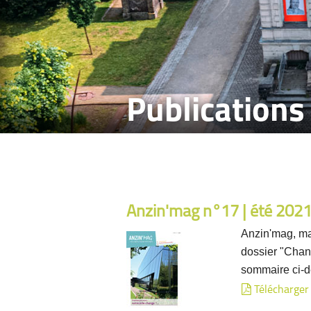
Publications
Anzin'mag n°17 | été 202
Anzin'mag, ma
dossier "Chant
sommaire ci-
Télécharger