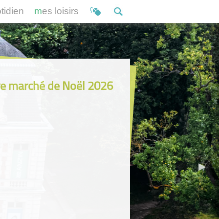
otidien
mes loisirs
e marché de Noël 2026