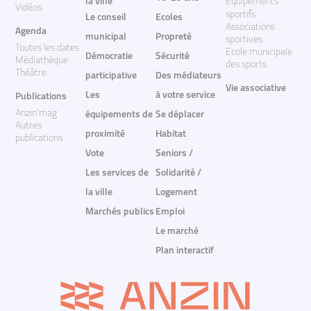
la ville
Equipements
Vidéos
sportifs
Le conseil
Ecoles
Associations
Agenda
municipal
Propreté
sportives
Toutes les dates
Ecole municipale
Démocratie
Sécurité
Médiathèque
des sports
Théâtre
participative
Des médiateurs
Vie associative
Les
à votre service
Publications
Anzin'mag
équipements de
Se déplacer
Autres
proximité
Habitat
publications
Vote
Seniors /
Les services de
Solidarité /
la ville
Logement
Marchés publics
Emploi
Le marché
Plan interactif