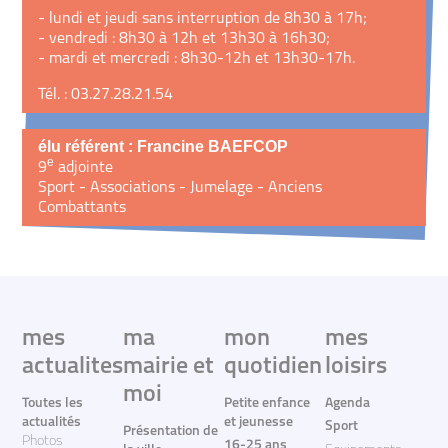
- lundi et jeudi sans interruption de 8h30 à 17h;
- vendredi : 8h30 à 12h et 13h30 à 16h30;
- mardi et mercredi : 8h30-12h et 13h30-17h.
Tél. : 03.27.28.21.54
élu référent : Francine BAEFCOP
e
9
adjointe
Sport - Associations - Jumelage - Anciens
Combattants
mes
ma
mon
mes
actualites
mairie et
quotidien
loisirs
moi
Toutes les
Petite enfance
Agenda
actualités
et jeunesse
Sport
Présentation de
Photos
16-25 ans