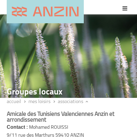
groupes locaux
accueil
mes loisirs
associations
Amicale des Tunisiens Valenciennes Anzin et
arrondissement
Contact :
Mohamed ROUISSI
9/11 rue des Marthyrs 59410 ANZIN