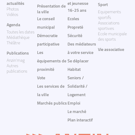
actualités
et jeunesse
Sport
Présentation de
Photos
16-25 ans
la ville
Equipements
Vidéos
sportifs
Le conseil
Ecoles
Associations
Agenda
municipal
Propreté
sportives
Toutes les dates
Ecole municipale
Démocratie
Sécurité
Médiathèque
des sports
Théâtre
participative
Des médiateurs
Vie associative
Les
à votre service
Publications
Anzin'mag
équipements de
Se déplacer
Autres
proximité
Habitat
publications
Vote
Seniors /
Les services de
Solidarité /
la ville
Logement
Marchés publics
Emploi
Le marché
Plan interactif