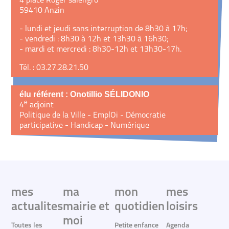
4 place Roger salengro
59410 Anzin
- lundi et jeudi sans interruption de 8h30 à 17h;
- vendredi : 8h30 à 12h et 13h30 à 16h30;
- mardi et mercredi : 8h30-12h et 13h30-17h.
Tél. : 03.27.28.21.50
élu référent : Onotillio SÉLIDONIO
e
4
adjoint
Politique de la Ville - EmplOi - Démocratie
participative - Handicap - Numérique
mes
ma
mon
mes
actualites
mairie et
quotidien
loisirs
moi
Toutes les
Petite enfance
Agenda