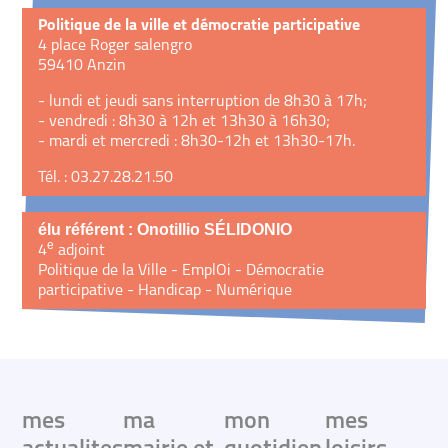
Politique de la ville et démocratie participative
4 place Roger salengro
59410 Anzin
- lundi et jeudi sans interruption de 8h30 à 17h;
- vendredi : 8h30 à 12h et 13h30 à 16h30;
- mardi et mercredi : 8h30-12h et 13h30-17h.
Tél. : 03.27.28.21.50
élu référent : Onotillio SÉLIDONIO
e
4
adjoint
Politique de la Ville - EmplOi - Démocratie
participative - Handicap - Numérique
mes
ma
mon
mes