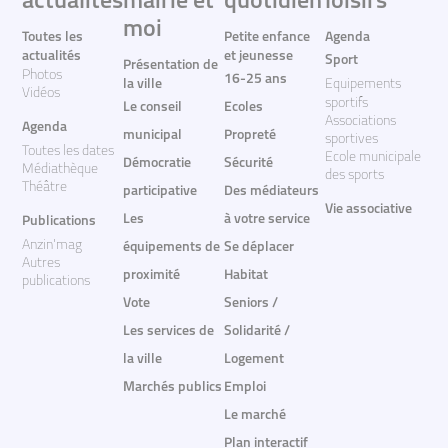
actualites
mairie et
quotidien
loisirs
moi
Toutes les
Petite enfance
Agenda
actualités
et jeunesse
Sport
Présentation de
Photos
16-25 ans
la ville
Equipements
Vidéos
sportifs
Le conseil
Ecoles
Associations
Agenda
municipal
Propreté
sportives
Toutes les dates
Ecole municipale
Démocratie
Sécurité
Médiathèque
des sports
Théâtre
participative
Des médiateurs
Vie associative
Les
à votre service
Publications
Anzin'mag
équipements de
Se déplacer
Autres
proximité
Habitat
publications
Vote
Seniors /
Les services de
Solidarité /
la ville
Logement
Marchés publics
Emploi
Le marché
Plan interactif