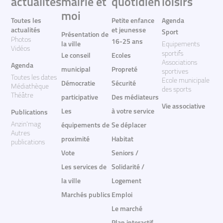
actualites
mairie et
quotidien
loisirs
moi
Toutes les
Petite enfance
Agenda
actualités
et jeunesse
Sport
Présentation de
Photos
16-25 ans
la ville
Equipements
Vidéos
sportifs
Le conseil
Ecoles
Associations
Agenda
municipal
Propreté
sportives
Toutes les dates
Ecole municipale
Démocratie
Sécurité
Médiathèque
des sports
Théâtre
participative
Des médiateurs
Vie associative
Les
à votre service
Publications
Anzin'mag
équipements de
Se déplacer
Autres
proximité
Habitat
publications
Vote
Seniors /
Les services de
Solidarité /
la ville
Logement
Marchés publics
Emploi
Le marché