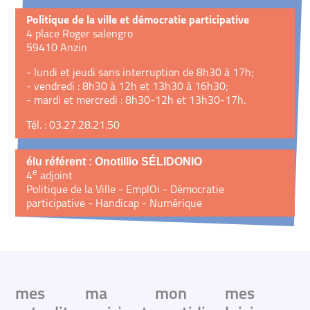
Politique de la ville et démocratie participative
4 place Roger salengro
59410 Anzin
- lundi et jeudi sans interruption de 8h30 à 17h;
- vendredi : 8h30 à 12h et 13h30 à 16h30;
- mardi et mercredi : 8h30-12h et 13h30-17h.
Tél. : 03.27.28.21.50
élu référent : Onotillio SÉLIDONIO
e
4
adjoint
Politique de la Ville - EmplOi - Démocratie
participative - Handicap - Numérique
mes
ma
mon
mes