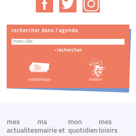
rechercher dans l'agenda
médiathèque
théâtre
mes
ma
mon
mes
actualites
mairie et
quotidien
loisirs