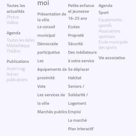
moi
Toutes les
Petite enfance
Agenda
actualités
et jeunesse
Sport
Présentation de
Photos
16-25 ans
la ville
Equipements
Vidéos
sportifs
Le conseil
Ecoles
Associations
Agenda
municipal
Propreté
sportives
Toutes les dates
Ecole municipale
Démocratie
Sécurité
Médiathèque
des sports
Théâtre
participative
Des médiateurs
Vie associative
Les
à votre service
Publications
Anzin'mag
équipements de
Se déplacer
Autres
proximité
Habitat
publications
Vote
Seniors /
Les services de
Solidarité /
la ville
Logement
Marchés publics
Emploi
Le marché
Plan interactif