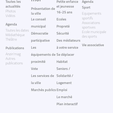
Toutes les
Petite enfance
Agenda
actualités
et jeunesse
Sport
Présentation de
Photos
16-25 ans
la ville
Equipements
Vidéos
sportifs
Le conseil
Ecoles
Associations
Agenda
municipal
Propreté
sportives
Toutes les dates
Ecole municipale
Démocratie
Sécurité
Médiathèque
des sports
Théâtre
participative
Des médiateurs
Vie associative
Les
à votre service
Publications
Anzin'mag
équipements de
Se déplacer
Autres
proximité
Habitat
publications
Vote
Seniors /
Les services de
Solidarité /
la ville
Logement
Marchés publics
Emploi
Le marché
Plan interactif