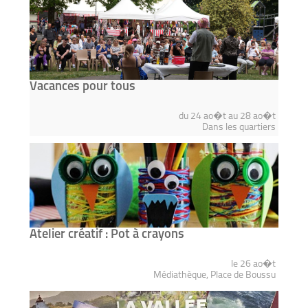
Vacances pour tous
du 24 ao�t au 28 ao�t
Dans les quartiers
Atelier créatif : Pot à crayons
le 26 ao�t
Médiathèque, Place de Boussu