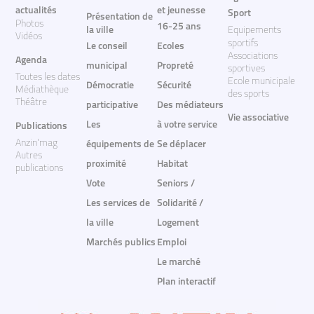
actualités
et jeunesse
Sport
Présentation de
Photos
16-25 ans
la ville
Equipements
Vidéos
sportifs
Le conseil
Ecoles
Associations
Agenda
municipal
Propreté
sportives
Toutes les dates
Ecole municipale
Démocratie
Sécurité
Médiathèque
des sports
Théâtre
participative
Des médiateurs
Vie associative
Les
à votre service
Publications
Anzin'mag
équipements de
Se déplacer
Autres
proximité
Habitat
publications
Vote
Seniors /
Les services de
Solidarité /
la ville
Logement
Marchés publics
Emploi
Le marché
Plan interactif