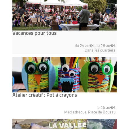
Vacances pour tous
du 24 ao�t au 28 ao�t
Dans les quartiers
Atelier créatif : Pot à crayons
le 26 ao�t
Médiathèque, Place de Boussu