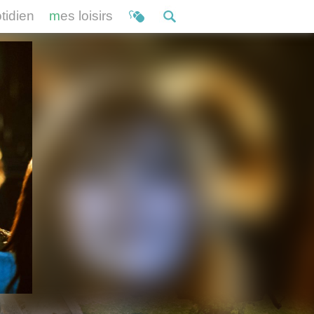
otidien
mes loisirs