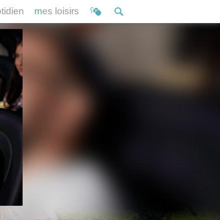
otidien
mes loisirs