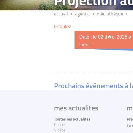
Projection a
accueil
agenda
médiathèque
Ecoutez
Date : le 02 d�c. 2025 à
Lieu :
Prochains événements à 
mes actualites
m
Toutes les actualités
Pré
Photos
Le 
Vidéos