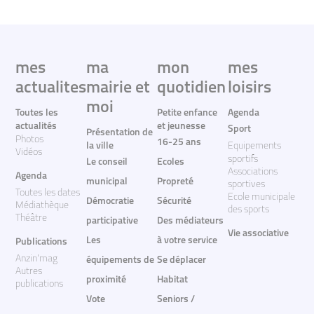
mes
ma
mon
mes
actualites
mairie et
quotidien
loisirs
moi
Toutes les
Petite enfance
Agenda
actualités
et jeunesse
Sport
Présentation de
Photos
16-25 ans
la ville
Equipements
Vidéos
sportifs
Le conseil
Ecoles
Associations
Agenda
municipal
Propreté
sportives
Toutes les dates
Ecole municipale
Démocratie
Sécurité
Médiathèque
des sports
Théâtre
participative
Des médiateurs
Vie associative
Les
à votre service
Publications
Anzin'mag
équipements de
Se déplacer
Autres
proximité
Habitat
publications
Vote
Seniors /