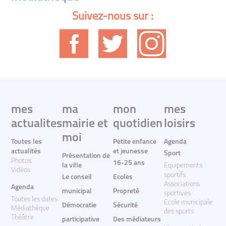
Suivez-nous sur :
mes
ma
mon
mes
actualites
mairie et
quotidien
loisirs
moi
Toutes les
Petite enfance
Agenda
actualités
et jeunesse
Sport
Présentation de
Photos
16-25 ans
la ville
Equipements
Vidéos
sportifs
Le conseil
Ecoles
Associations
Agenda
municipal
Propreté
sportives
Toutes les dates
Ecole municipale
Démocratie
Sécurité
Médiathèque
des sports
Théâtre
participative
Des médiateurs