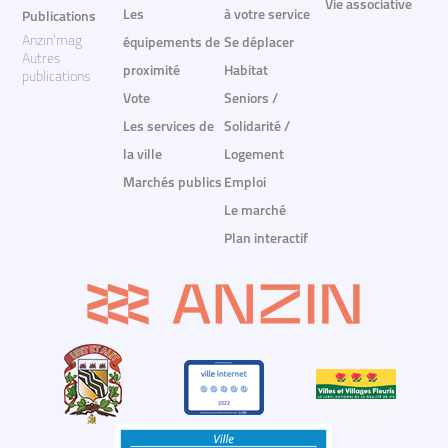
Vie associative
Les
à votre service
Publications
Anzin'mag
équipements de
Se déplacer
Autres
proximité
Habitat
publications
Vote
Seniors /
Les services de
Solidarité /
la ville
Logement
Marchés publics
Emploi
Le marché
Plan interactif