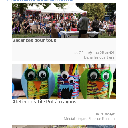
Vacances pour tous
du 24 ao�t au 28 ao�t
Dans les quartiers
Atelier créatif : Pot à crayons
le 26 ao�t
Médiathèque, Place de Boussu