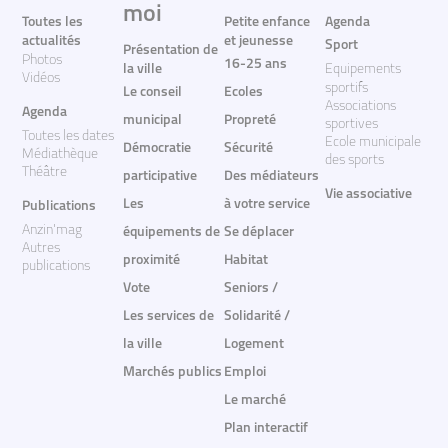
moi
Toutes les
Petite enfance
Agenda
actualités
et jeunesse
Sport
Présentation de
Photos
16-25 ans
la ville
Equipements
Vidéos
sportifs
Le conseil
Ecoles
Associations
Agenda
municipal
Propreté
sportives
Toutes les dates
Ecole municipale
Démocratie
Sécurité
Médiathèque
des sports
Théâtre
participative
Des médiateurs
Vie associative
Les
à votre service
Publications
Anzin'mag
équipements de
Se déplacer
Autres
proximité
Habitat
publications
Vote
Seniors /
Les services de
Solidarité /
la ville
Logement
Marchés publics
Emploi
Le marché
Plan interactif