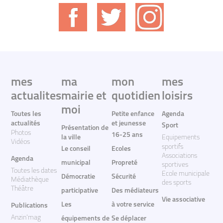
mes
ma
mon
mes
actualites
mairie et
quotidien
loisirs
moi
Toutes les
Petite enfance
Agenda
actualités
et jeunesse
Sport
Présentation de
Photos
16-25 ans
la ville
Equipements
Vidéos
sportifs
Le conseil
Ecoles
Associations
Agenda
municipal
Propreté
sportives
Toutes les dates
Ecole municipale
Démocratie
Sécurité
Médiathèque
des sports
Théâtre
participative
Des médiateurs
Vie associative
Les
à votre service
Publications
Anzin'mag
équipements de
Se déplacer