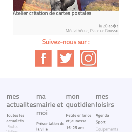
Atelier création de cartes postales
le 28 ao�t
Médiathèque, Place de Boussu
Suivez-nous sur :
mes
ma
mon
mes
actualites
mairie et
quotidien
loisirs
moi
Toutes les
Petite enfance
Agenda
actualités
et jeunesse
Sport
Présentation de
Photos
16-25 ans
la ville
Equipements