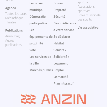
Vidéos
sportifs
Le conseil
Ecoles
Associations
Agenda
municipal
Propreté
sportives
Toutes les dates
Ecole municipale
Démocratie
Sécurité
Médiathèque
des sports
Théâtre
participative
Des médiateurs
Vie associative
Les
à votre service
Publications
Anzin'mag
équipements de
Se déplacer
Autres
proximité
Habitat
publications
Vote
Seniors /
Les services de
Solidarité /
la ville
Logement
Marchés publics
Emploi
Le marché
Plan interactif