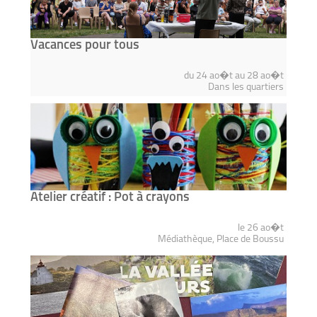
Vacances pour tous
du 24 ao�t au 28 ao�t
Dans les quartiers
Atelier créatif : Pot à crayons
le 26 ao�t
Médiathèque, Place de Boussu