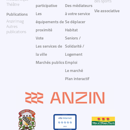
des sports
Théâtre
participative
Des médiateurs
Vie associative
Les
à votre service
Publications
Anzin'mag
équipements de
Se déplacer
Autres
proximité
Habitat
publications
Vote
Seniors /
Les services de
Solidarité /
la ville
Logement
Marchés publics
Emploi
Le marché
Plan interactif