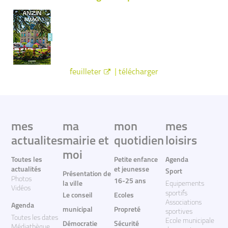
|
feuilleter
télécharger
mes
ma
mon
mes
actualites
mairie et
quotidien
loisirs
moi
Toutes les
Petite enfance
Agenda
actualités
et jeunesse
Sport
Présentation de
Photos
16-25 ans
la ville
Equipements
Vidéos
sportifs
Le conseil
Ecoles
Associations
Agenda
municipal
Propreté
sportives
Toutes les dates
Ecole municipale
Démocratie
Sécurité
Médiathèque