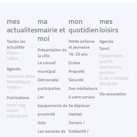
mes
ma
mon
mes
actualites
mairie et
quotidien
loisirs
moi
Toutes les
Petite enfance
Agenda
actualités
et jeunesse
Sport
Présentation de
Photos
16-25 ans
la ville
Equipements
Vidéos
sportifs
Le conseil
Ecoles
Associations
Agenda
municipal
Propreté
sportives
Toutes les dates
Ecole municipale
Démocratie
Sécurité
Médiathèque
des sports
Théâtre
participative
Des médiateurs
Vie associative
Les
à votre service
Publications
Anzin'mag
équipements de
Se déplacer
Autres
proximité
Habitat
publications
Vote
Seniors /
Les services de
Solidarité /