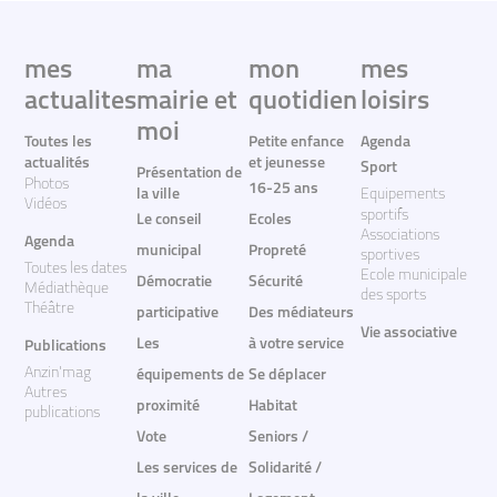
mes
ma
mon
mes
actualites
mairie et
quotidien
loisirs
moi
Toutes les
Petite enfance
Agenda
actualités
et jeunesse
Sport
Présentation de
Photos
16-25 ans
la ville
Equipements
Vidéos
sportifs
Le conseil
Ecoles
Associations
Agenda
municipal
Propreté
sportives
Toutes les dates
Ecole municipale
Démocratie
Sécurité
Médiathèque
des sports
Théâtre
participative
Des médiateurs
Vie associative
Les
à votre service
Publications
Anzin'mag
équipements de
Se déplacer
Autres
proximité
Habitat
publications
Vote
Seniors /
Les services de
Solidarité /