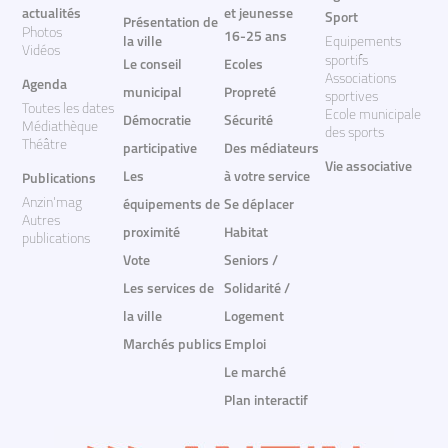
actualités
et jeunesse
Sport
Présentation de
Photos
16-25 ans
la ville
Equipements
Vidéos
sportifs
Le conseil
Ecoles
Associations
Agenda
municipal
Propreté
sportives
Toutes les dates
Ecole municipale
Démocratie
Sécurité
Médiathèque
des sports
Théâtre
participative
Des médiateurs
Vie associative
Les
à votre service
Publications
Anzin'mag
équipements de
Se déplacer
Autres
proximité
Habitat
publications
Vote
Seniors /
Les services de
Solidarité /
la ville
Logement
Marchés publics
Emploi
Le marché
Plan interactif