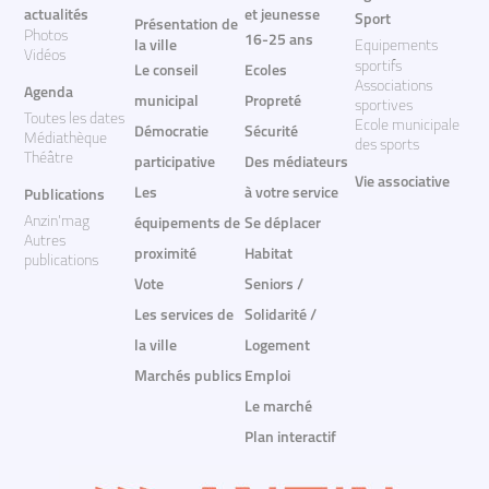
actualités
et jeunesse
Sport
Présentation de
Photos
16-25 ans
la ville
Equipements
Vidéos
sportifs
Le conseil
Ecoles
Associations
Agenda
municipal
Propreté
sportives
Toutes les dates
Ecole municipale
Démocratie
Sécurité
Médiathèque
des sports
Théâtre
participative
Des médiateurs
Vie associative
Les
à votre service
Publications
Anzin'mag
équipements de
Se déplacer
Autres
proximité
Habitat
publications
Vote
Seniors /
Les services de
Solidarité /
la ville
Logement
Marchés publics
Emploi
Le marché
Plan interactif