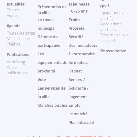
actualités
et jeunesse
Sport
Présentation de
Photos
16-25 ans
la ville
Equipements
Vidéos
sportifs
Le conseil
Ecoles
Associations
Agenda
municipal
Propreté
sportives
Toutes les dates
Ecole municipale
Démocratie
Sécurité
Médiathèque
des sports
Théâtre
participative
Des médiateurs
Vie associative
Les
à votre service
Publications
Anzin'mag
équipements de
Se déplacer
Autres
proximité
Habitat
publications
Vote
Seniors /
Les services de
Solidarité /
la ville
Logement
Marchés publics
Emploi
Le marché
Plan interactif