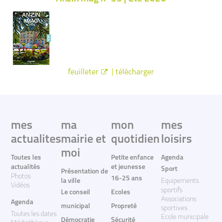
|
feuilleter
télécharger
mes
ma
mon
mes
actualites
mairie et
quotidien
loisirs
moi
Toutes les
Petite enfance
Agenda
actualités
et jeunesse
Sport
Présentation de
Photos
16-25 ans
la ville
Equipements
Vidéos
sportifs
Le conseil
Ecoles
Associations
Agenda
municipal
Propreté
sportives
Toutes les dates
Ecole municipale
Démocratie
Sécurité