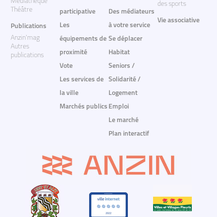
Médiathèque
des sports
Théâtre
participative
Des médiateurs
Vie associative
Les
à votre service
Publications
Anzin'mag
équipements de
Se déplacer
Autres
proximité
Habitat
publications
Vote
Seniors /
Les services de
Solidarité /
la ville
Logement
Marchés publics
Emploi
Le marché
Plan interactif